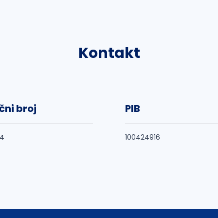
Kontakt
čni broj
PIB
74
100424916