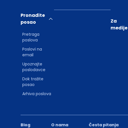
Pronađite
Za
posao
medije
Pretraga
poslova
Poslovi na
email
Upoznajte
poslodavce
Dok tražite
posao
Arhiva poslova
Blog
O nama
Česta pitanja