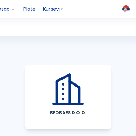
osao
Plate
Kursevi
BEOBARS D.O.O.