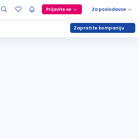
Prijavite se
Za poslodavce
Zapratite kompaniju