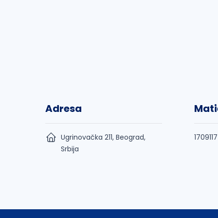
Adresa
Mati
Ugrinovačka 211, Beograd,
170911
Srbija