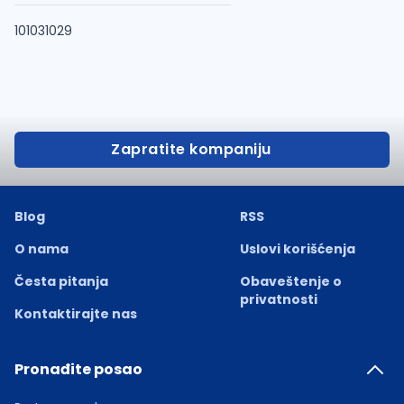
101031029
Zapratite kompaniju
Blog
RSS
O nama
Uslovi korišćenja
Česta pitanja
Obaveštenje o
privatnosti
Kontaktirajte nas
Pronađite posao