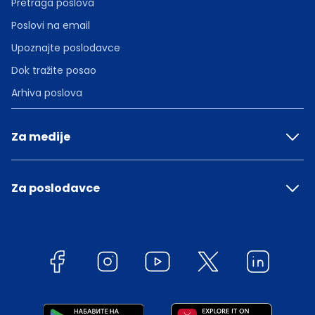
Pretraga poslova
Poslovi na email
Upoznajte poslodavce
Dok tražite posao
Arhiva poslova
Za medije
Za poslodavce