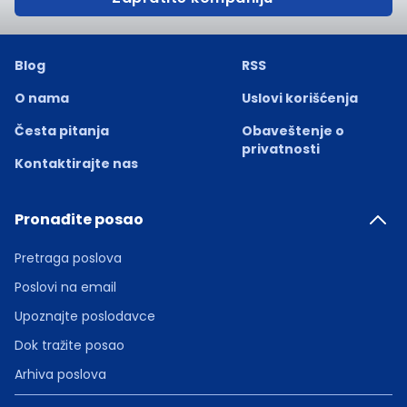
Blog
RSS
O nama
Uslovi korišćenja
Česta pitanja
Obaveštenje o
privatnosti
Kontaktirajte nas
Pronađite posao
Pretraga poslova
Poslovi na email
Upoznajte poslodavce
Dok tražite posao
Arhiva poslova