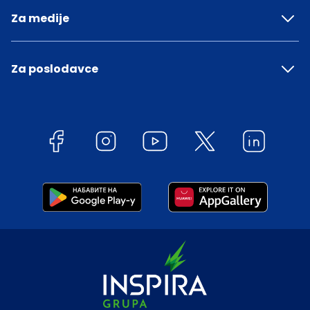
Za medije
Za poslodavce