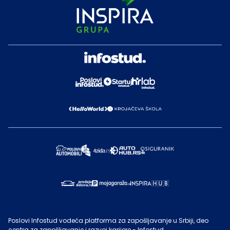
Poslovi Infostud vodeća platforma za zapošljavanje u Srbiji, deo
centra za zapošljavanje i razvoj karijere - Infostud.