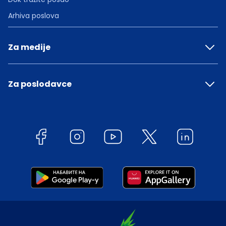
Arhiva poslova
Za medije
Za poslodavce