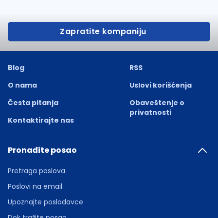
Zapratite kompaniju
Blog
RSS
O nama
Uslovi korišćenja
Česta pitanja
Obaveštenje o
privatnosti
Kontaktirajte nas
Pronađite posao
Pretraga poslova
Poslovi na email
Upoznajte poslodavce
Dok tražite posao