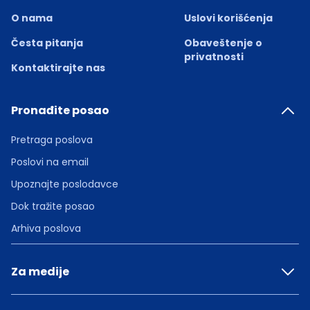
O nama
Uslovi korišćenja
Česta pitanja
Obaveštenje o
privatnosti
Kontaktirajte nas
Pronađite posao
Pretraga poslova
Poslovi na email
Upoznajte poslodavce
Dok tražite posao
Arhiva poslova
Za medije