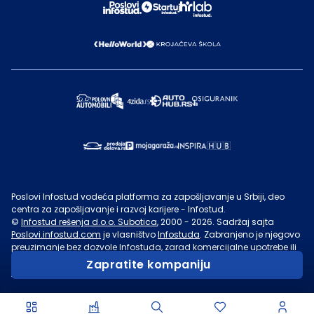
Poslovi Infostud vodeća platforma za zapošljavanje u Srbiji, deo
centra za zapošljavanje i razvoj karijere - Infostud.
©
Infostud rešenja d.o.o. Subotica
, 2000 -
2026
. Sadržaj sajta
Poslovi.infostud.com
je vlasništvo
Infostuda
. Zabranjeno je njegovo
preuzimanje bez dozvole
Infostuda
, zarad komercijalne upotrebe ili
u druge svrhe, osim za lične potrebe posetilaca sajta.
Uslovi
Zapratite kompaniju
korišćenja.