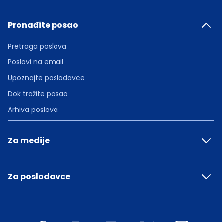
Pronađite posao
Pretraga poslova
Poslovi na email
Upoznajte poslodavce
Dok tražite posao
Arhiva poslova
Za medije
Za poslodavce