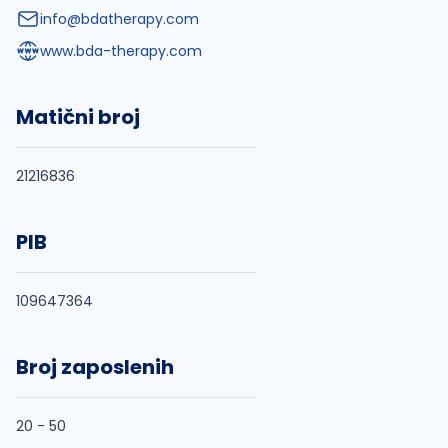
info@bdatherapy.com
www.bda-therapy.com
Matični broj
21216836
PIB
109647364
Broj zaposlenih
20 - 50