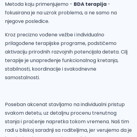
Metoda koju primenjujemo -
BDA terapija
-
fokusirana je na uzrok problema, a ne samo na
njegove posledice.
Kroz precizno vođene vežbe i individualno
prilagođene terapijske programe, podstičemo
aktivaciju prirodnih razvojnih potencijala deteta. Cilj
terapije je unapređenje funkcionalnog kretanja,
stabilnosti, koordinacije i svakodnevne
samostalnosti.
Poseban akcenat stavljamo na individualni pristup
svakom detetu, uz detaljnu procenu trenutnog
stanja i praćenje napretka tokom vremena. Naš tim
radi u bliskoj saradnji sa roditeljima, jer verujemo da je