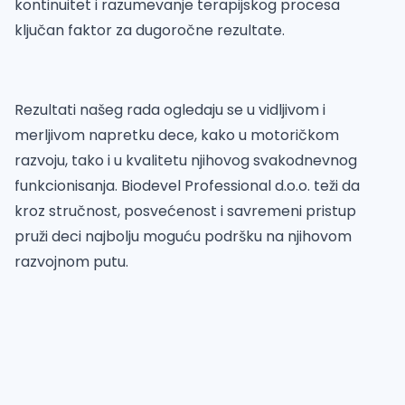
kontinuitet i razumevanje terapijskog procesa
ključan faktor za dugoročne rezultate.
Rezultati našeg rada ogledaju se u vidljivom i
merljivom napretku dece, kako u motoričkom
razvoju, tako i u kvalitetu njihovog svakodnevnog
funkcionisanja. Biodevel Professional d.o.o. teži da
kroz stručnost, posvećenost i savremeni pristup
pruži deci najbolju moguću podršku na njihovom
razvojnom putu.