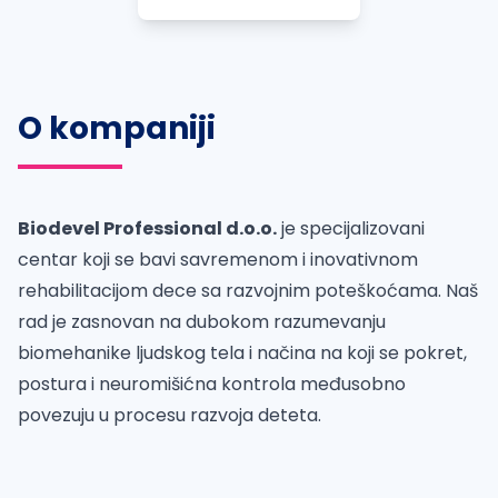
O kompaniji
Biodevel Professional d.o.o.
je specijalizovani
centar koji se bavi savremenom i inovativnom
rehabilitacijom dece sa razvojnim poteškoćama. Naš
rad je zasnovan na dubokom razumevanju
biomehanike ljudskog tela i načina na koji se pokret,
postura i neuromišićna kontrola međusobno
povezuju u procesu razvoja deteta.