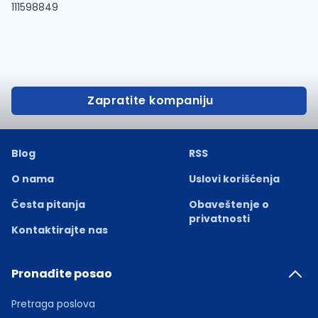
111598849
Zapratite kompaniju
Blog
RSS
O nama
Uslovi korišćenja
Česta pitanja
Obaveštenje o
privatnosti
Kontaktirajte nas
Pronađite posao
Pretraga poslova