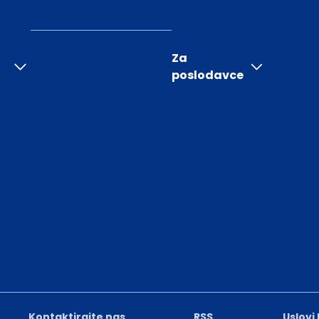
Za
poslodavce
Kontaktirajte nas
RSS
Uslovi