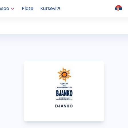
osao
Plate
Kursevi
BJANKO