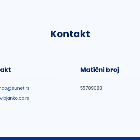
Kontakt
akt
Matični broj
nco@eunet.rs
55789088
.bjanko.co.rs