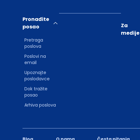
Pronađite
Za
posao
medije
Pretraga
poslova
Poslovi na
email
Upoznajte
poslodavce
Dok tražite
posao
Arhiva poslova
Blog
O nama
Česta pitanja