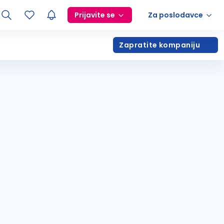
Prijavite se
Za poslodavce
Zapratite kompaniju