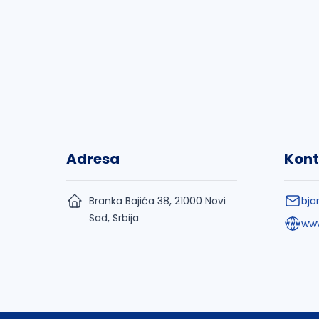
Adresa
Kont
Branka Bajića 38, 21000 Novi
bja
Sad, Srbija
www