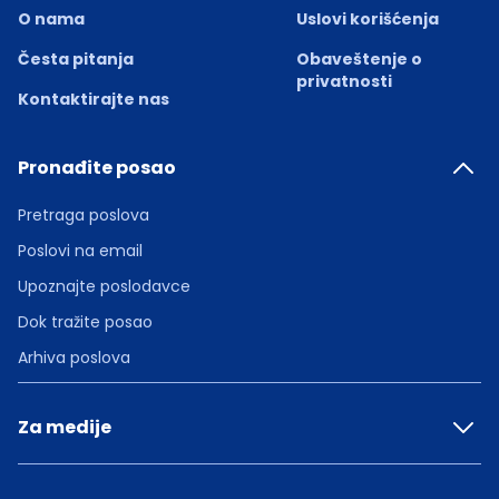
O nama
Uslovi korišćenja
Česta pitanja
Obaveštenje o
privatnosti
Kontaktirajte nas
Pronađite posao
Pretraga poslova
Poslovi na email
Upoznajte poslodavce
Dok tražite posao
Arhiva poslova
Za medije