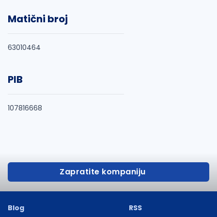
Matični broj
63010464
PIB
107816668
Zapratite kompaniju
Blog
RSS