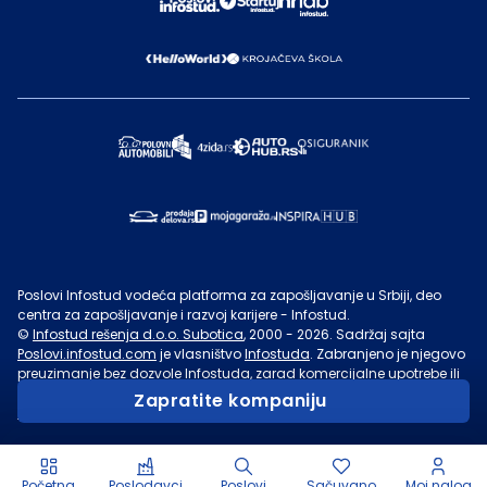
Poslovi Infostud vodeća platforma za zapošljavanje u Srbiji, deo
centra za zapošljavanje i razvoj karijere - Infostud.
©
Infostud rešenja d.o.o. Subotica
, 2000 -
2026
. Sadržaj sajta
Poslovi.infostud.com
je vlasništvo
Infostuda
. Zabranjeno je njegovo
preuzimanje bez dozvole
Infostuda
, zarad komercijalne upotrebe ili
u druge svrhe, osim za lične potrebe posetilaca sajta.
Uslovi
Zapratite kompaniju
korišćenja.
Početna
Poslodavci
Poslovi
Sačuvano
Moj nalog