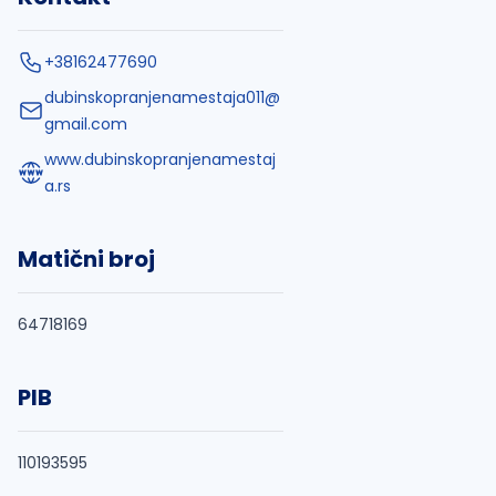
+38162477690
dubinskopranjenamestaja011@
gmail.com
www.dubinskopranjenamestaj
a.rs
Matični broj
64718169
PIB
110193595