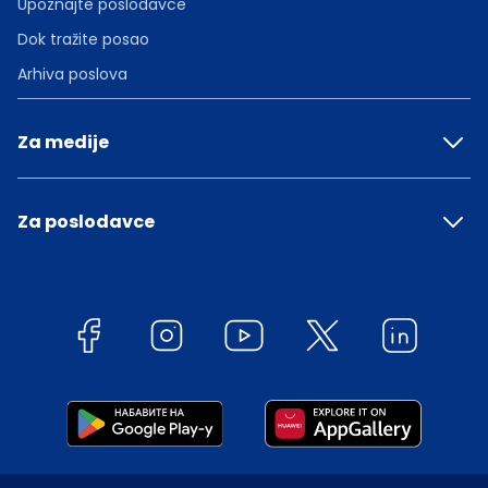
Upoznajte poslodavce
Dok tražite posao
Arhiva poslova
Za medije
Za poslodavce