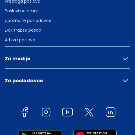
Pretraga poslova
Poslovi na email
Upoznajte poslodavce
Dok tražite posao
Arhiva poslova
Za medije
Za poslodavce