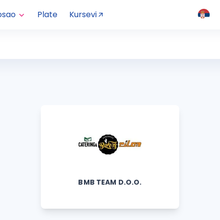
osao
Plate
Kursevi
BMB TEAM D.O.O.