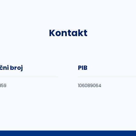
Kontakt
čni broj
PIB
859
106089064