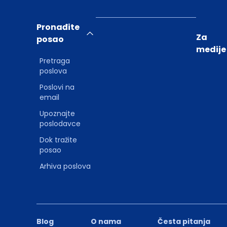
Pronađite
Za
posao
medije
Pretraga
poslova
Poslovi na
email
Upoznajte
poslodavce
Dok tražite
posao
Arhiva poslova
Blog
O nama
Česta pitanja