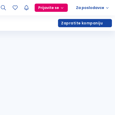
Prijavite se
Za poslodavce
Zapratite kompaniju