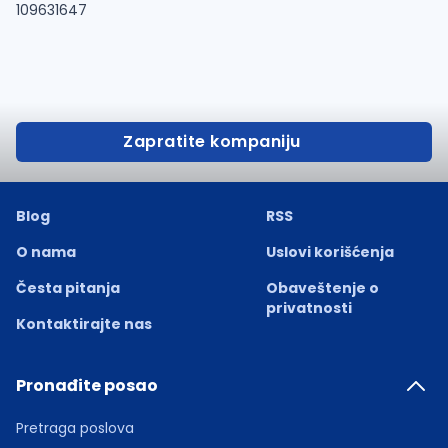
109631647
Zapratite kompaniju
Blog
RSS
O nama
Uslovi korišćenja
Česta pitanja
Obaveštenje o
privatnosti
Kontaktirajte nas
Pronađite posao
Pretraga poslova