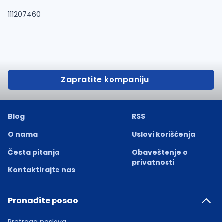
111207460
Zapratite kompaniju
Blog
RSS
O nama
Uslovi korišćenja
Česta pitanja
Obaveštenje o
privatnosti
Kontaktirajte nas
Pronađite posao
Pretraga poslova