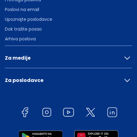
Poslovi na email
Upoznajte poslodavce
Dok tražite posao
Arhiva poslova
Za medije
Za poslodavce