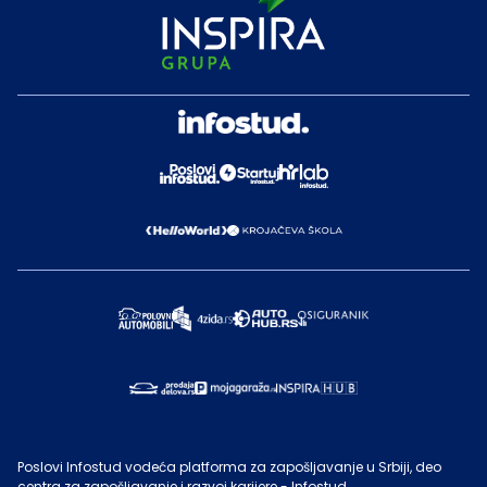
Poslovi Infostud vodeća platforma za zapošljavanje u Srbiji, deo
centra za zapošljavanje i razvoj karijere - Infostud.