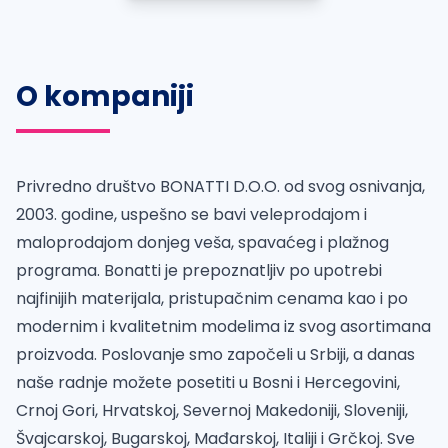
O kompaniji
Privredno društvo BONATTI D.O.O. od svog osnivanja,
2003. godine, uspešno se bavi veleprodajom i
maloprodajom donjeg veša, spavaćeg i plažnog
programa. Bonatti je prepoznatljiv po upotrebi
najfinijih materijala, pristupačnim cenama kao i po
modernim i kvalitetnim modelima iz svog asortimana
proizvoda. Poslovanje smo započeli u Srbiji, a danas
naše radnje možete posetiti u Bosni i Hercegovini,
Crnoj Gori, Hrvatskoj, Severnoj Makedoniji, Sloveniji,
Švajcarskoj, Bugarskoj, Mađarskoj, Italiji i Grčkoj. Sve