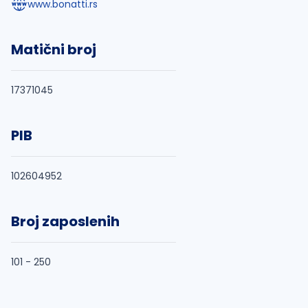
www.bonatti.rs
Matični broj
17371045
PIB
102604952
Broj zaposlenih
101 - 250