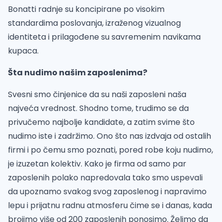
Bonatti radnje su koncipirane po visokim
standardima poslovanja, izraženog vizualnog
identiteta i prilagođene su savremenim navikama
kupaca.
Šta nudimo našim zaposlenima?
Svesni smo činjenice da su naši zaposleni naša
najveća vrednost. Shodno tome, trudimo se da
privučemo najbolje kandidate, a zatim svime što
nudimo iste i zadržimo. Ono što nas izdvaja od ostalih
firmi i po čemu smo poznati, pored robe koju nudimo,
je izuzetan kolektiv. Kako je firma od samo par
zaposlenih polako napredovala tako smo uspevali
da upoznamo svakog svog zaposlenog i napravimo
lepu i prijatnu radnu atmosferu čime se i danas, kada
brojimo više od 200 zaposlenih ponosimo. Želimo da