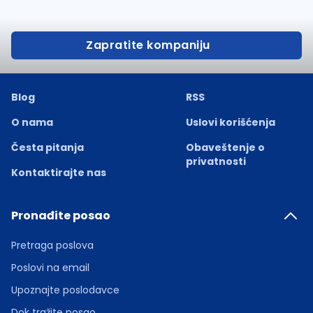
Zapratite kompaniju
Blog
RSS
O nama
Uslovi korišćenja
Česta pitanja
Obaveštenje o
privatnosti
Kontaktirajte nas
Pronađite posao
Pretraga poslova
Poslovi na email
Upoznajte poslodavce
Dok tražite posao