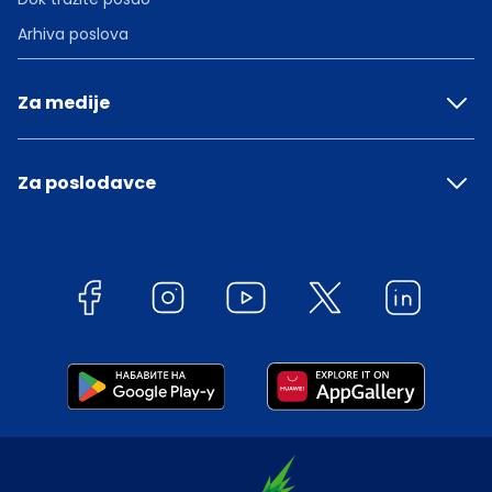
Arhiva poslova
Za medije
Za poslodavce