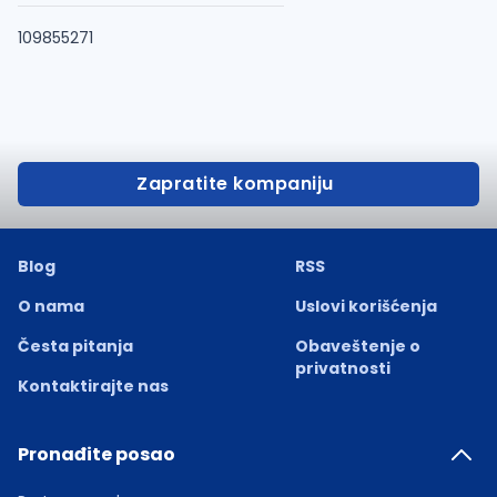
109855271
Zapratite kompaniju
Blog
RSS
O nama
Uslovi korišćenja
Česta pitanja
Obaveštenje o
privatnosti
Kontaktirajte nas
Pronađite posao