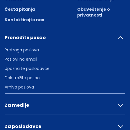
Česta pitanja
Obaveštenje o
privatnosti
Kontaktirajte nas
Pronađite posao
Pretraga poslova
Poslovi na email
Upoznajte poslodavce
Dok tražite posao
Arhiva poslova
Za medije
Za poslodavce