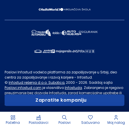
Poslovi Infostud vodeća platforma za zapošljavanje u Srbiji, deo
centra za zapošljavanje i razvoj karijere - Infostud.
©
Infostud rešenja d.o.o. Subotica
, 2000 -
2026
. Sadržaj sajta
Poslovi.infostud.com
je vlasništvo
Infostuda
. Zabranjeno je njegovo
preuzimanje bez dozvole
Infostuda
, zarad komercijalne upotrebe ili
u druge svrhe, osim za lične potrebe posetilaca sajta.
Uslovi
Zapratite kompaniju
korišćenja.
Početna
Poslodavci
Poslovi
Sačuvano
Moj nalog