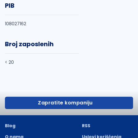
PIB
108027162
Broj zaposlenih
< 20
Zapratite kompaniju
Blog
RSS
O nama
Uslovi korišćenja