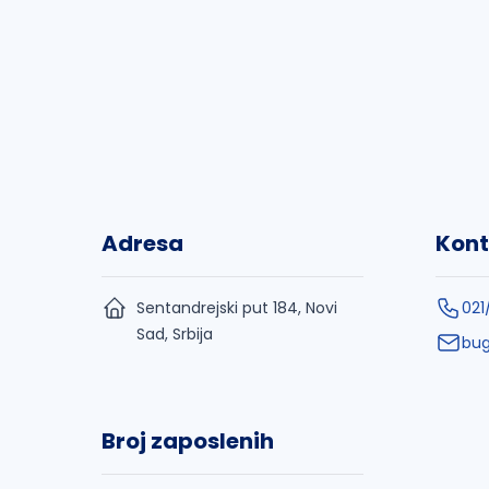
Adresa
Kont
Sentandrejski put 184, Novi
021
Sad, Srbija
bug
Broj zaposlenih