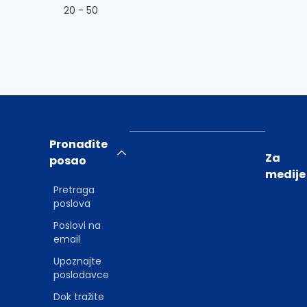
20 - 50
Pronađite
Za
posao
medije
Pretraga
poslova
Poslovi na
email
Upoznajte
poslodavce
Dok tražite