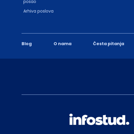
posao
Arhiva poslova
Blog
O nama
Česta pitanja