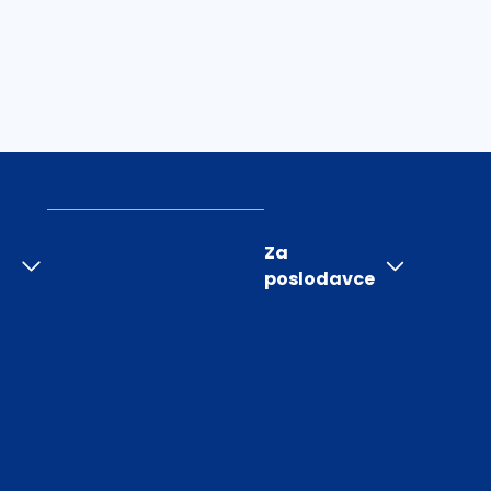
Za
poslodavce