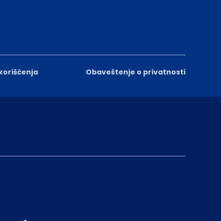
 korišćenja
Obaveštenje o privatnosti