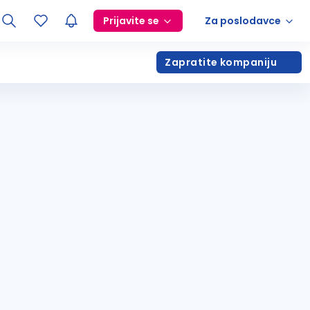
Prijavite se
Za poslodavce
Zapratite kompaniju