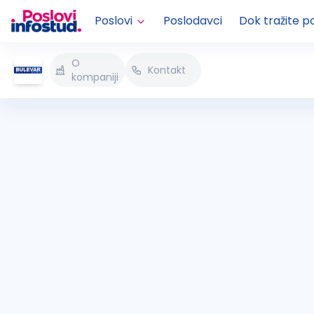
Poslovi
Poslodavci
Dok tražite p
O
Kontakt
kompaniji