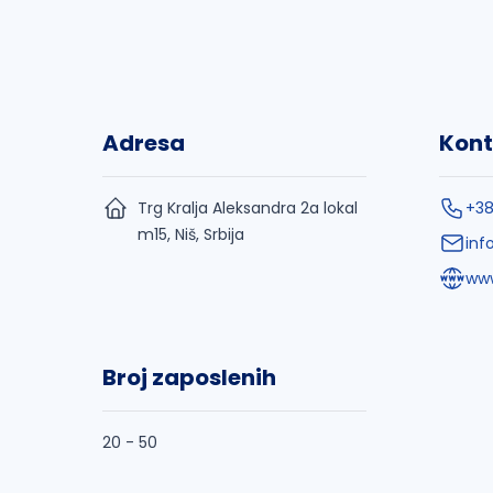
Adresa
Kont
Trg Kralja Aleksandra 2a lokal
+38
m15, Niš, Srbija
inf
www
Broj zaposlenih
20 - 50