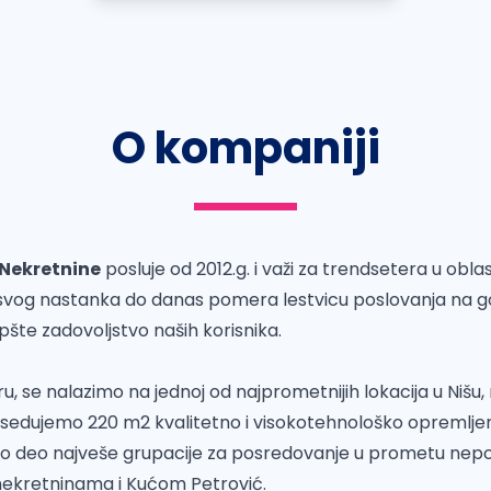
O kompaniji
 Nekretnine
posluje od 2012.g. i važi za trendsetera u obla
vog nastanka do danas pomera lestvicu poslovanja na go
opšte zadovoljstvo naših korisnika.
u, se nalazimo na jednoj od najprometnijih lokacija u Nišu, 
sedujemo 220 m2 kvalitetno i visokotehnološko opremlj
mo deo najveše grupacije za posredovanje u prometu ne
nekretninama i Kućom Petrović.