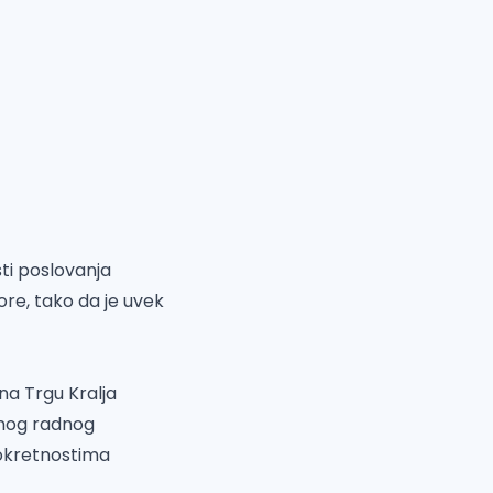
sti poslovanja
re, tako da je uvek
na Trgu Kralja
enog radnog
pokretnostima