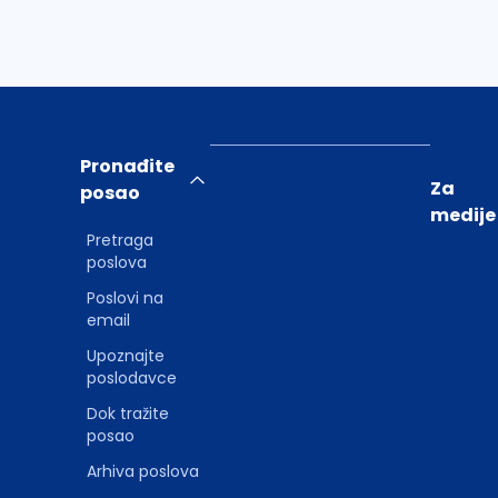
Pronađite
Za
posao
medije
Pretraga
poslova
Poslovi na
email
Upoznajte
poslodavce
Dok tražite
posao
Arhiva poslova