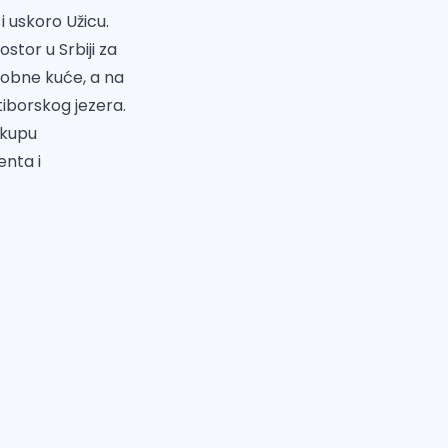
i uskoro Užicu.
tor u Srbiji za
obne kuće, a na
tiborskog jezera.
akupu
enta i