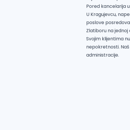
Pored kancelarija u
U Kragujevcu, nape
poslove posredovan
Zlatiboru na jednoj
Svojim klijentima 
nepokretnosti. Naš 
administracije.