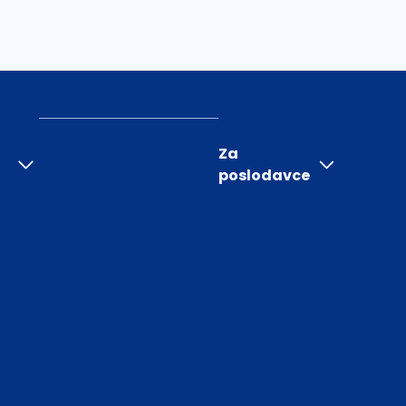
Za
poslodavce