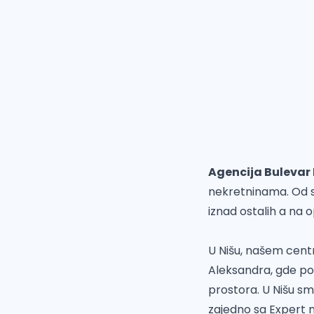
Agencija Bulevar
nekretninama. Od s
iznad ostalih a na 
U Nišu, našem centr
Aleksandra, gde po
prostora. U Nišu s
zajedno sa Expert 