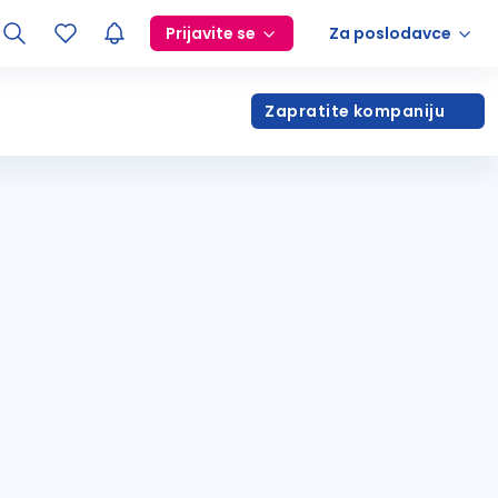
Prijavite se
Za poslodavce
Zapratite kompaniju