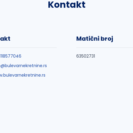
Kontakt
akt
Matični broj
118577046
63502731
o@bulevarnekretnine.rs
.bulevarnekretnine.rs