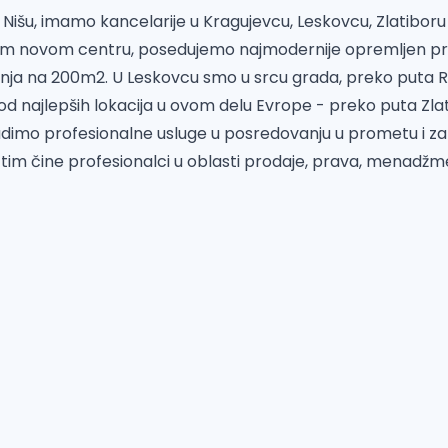
 Nišu, imamo kancelarije u Kragujevcu, Leskovcu, Zlatiboru 
m novom centru, posedujemo najmodernije opremljen pros
ja na 200m2. U Leskovcu smo u srcu grada, preko puta R
 od najlepših lokacija u ovom delu Evrope - preko puta Zla
nudimo profesionalne usluge u posredovanju u prometu i z
tim čine profesionalci u oblasti prodaje, prava, menadžm