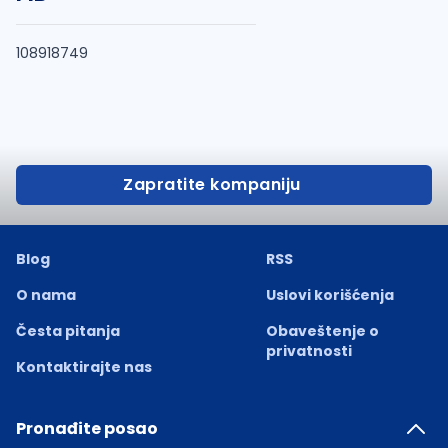
108918749
Zapratite kompaniju
Blog
RSS
O nama
Uslovi korišćenja
Česta pitanja
Obaveštenje o
privatnosti
Kontaktirajte nas
Pronađite posao