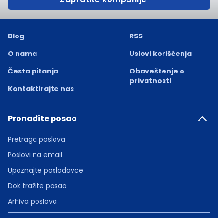
Blog
RSS
O nama
Uslovi korišćenja
Česta pitanja
Obaveštenje o
privatnosti
Kontaktirajte nas
Pronađite posao
Pretraga poslova
Poslovi na email
Upoznajte poslodavce
Dok tražite posao
Arhiva poslova