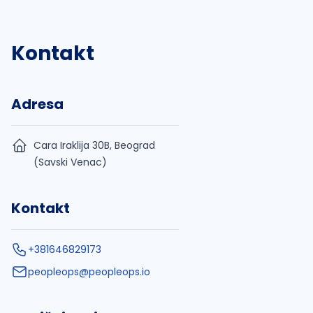
Kontakt
Adresa
Cara Iraklija 30B, Beograd
(Savski Venac)
Kontakt
+381646829173
peopleops@peopleops.io