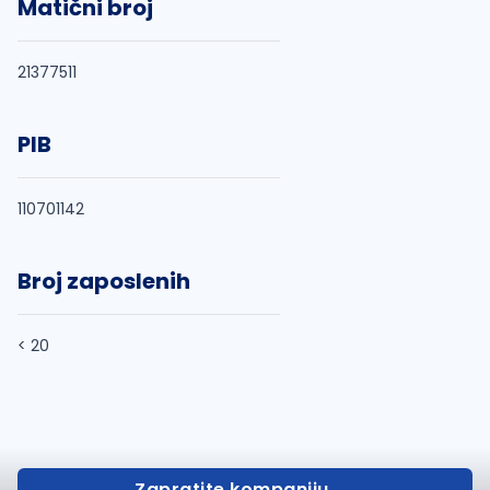
Matični broj
21377511
PIB
110701142
Broj zaposlenih
< 20
Zapratite kompaniju