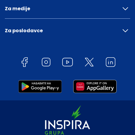
Za medije
Za poslodavce