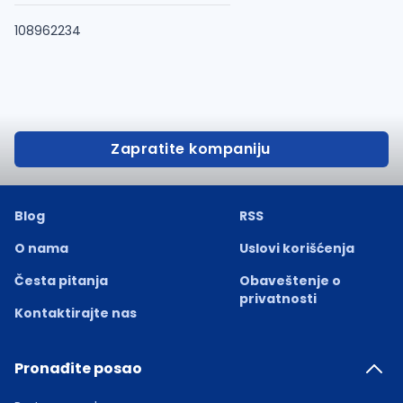
108962234
Zapratite kompaniju
Blog
RSS
O nama
Uslovi korišćenja
Česta pitanja
Obaveštenje o
privatnosti
Kontaktirajte nas
Pronađite posao