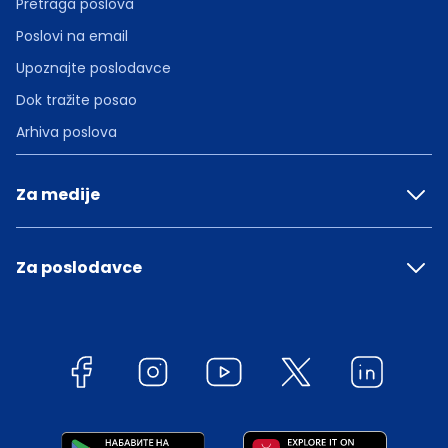
Pretraga poslova
Poslovi na email
Upoznajte poslodavce
Dok tražite posao
Arhiva poslova
Za medije
Za poslodavce