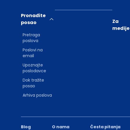
Pronađite
Za
posao
medije
Pretraga
poslova
Poslovi na
email
Upoznajte
poslodavce
Dok tražite
posao
Arhiva poslova
Blog
O nama
Česta pitanja