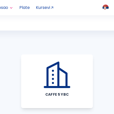
osao
Plate
Kursevi
CAFFE 5 YBC