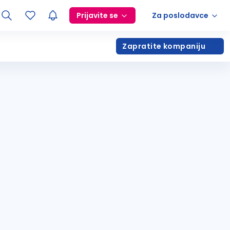
Prijavite se
Za poslodavce
Zapratite kompaniju