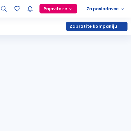
Prijavite se
Za poslodavce
Zapratite kompaniju