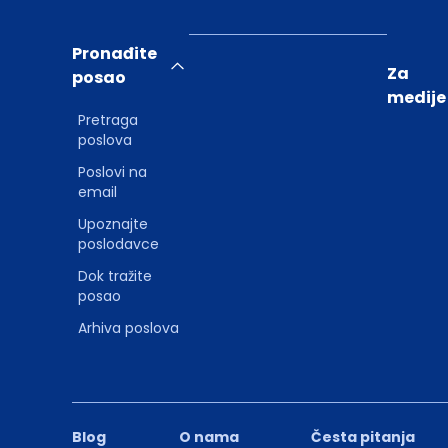
Pronađite
Za
posao
medije
Pretraga
poslova
Poslovi na
email
Upoznajte
poslodavce
Dok tražite
posao
Arhiva poslova
Blog
O nama
Česta pitanja