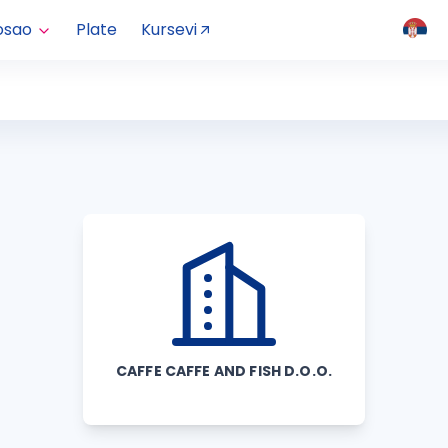
osao
Plate
Kursevi
CAFFE CAFFE AND FISH D.O.O.