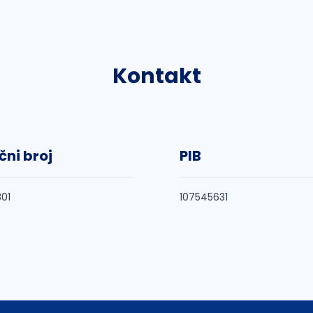
Kontakt
čni broj
PIB
01
107545631