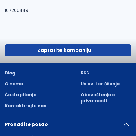
107260449
Zapratite kompaniju
Blog
RSS
O nama
Uslovi korišćenja
Česta pitanja
Obaveštenje o
privatnosti
Kontaktirajte nas
Pronađite posao