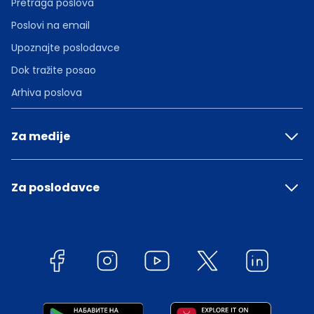
Pretraga poslova
Poslovi na email
Upoznajte poslodavce
Dok tražite posao
Arhiva poslova
Za medije
Za poslodavce