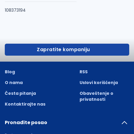
108373194
Zapratite kompaniju
Blog
RSS
O nama
Uslovi korišćenja
Česta pitanja
Obaveštenje o
privatnosti
Kontaktirajte nas
Pronađite posao