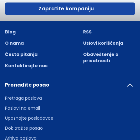
Zapratite kompaniju
Blog
RSS
O nama
Uslovi korišćenja
Česta pitanja
Obaveštenje o
privatnosti
Kontaktirajte nas
Pronađite posao
Pretraga poslova
Poslovi na email
Upoznajte poslodavce
Dok tražite posao
Arhiva poslova