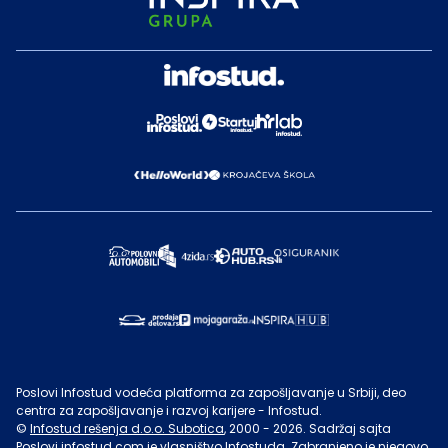
Poslovi Infostud vodeća platforma za zapošljavanje u Srbiji, deo
centra za zapošljavanje i razvoj karijere - Infostud.
©
Infostud rešenja d.o.o. Subotica
, 2000 -
2026
. Sadržaj sajta
Poslovi.infostud.com
je vlasništvo
Infostuda
. Zabranjeno je njegovo