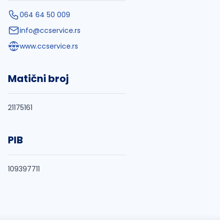
064 64 50 009
info@ccservice.rs
www.ccservice.rs
Matični broj
21175161
PIB
109397711