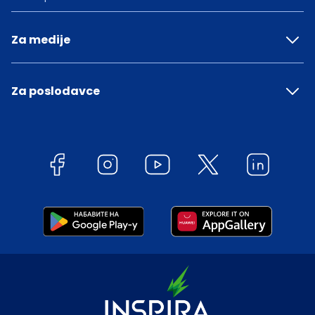
Za medije
Za poslodavce