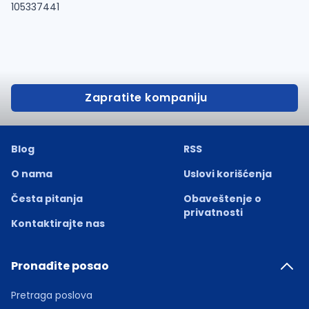
105337441
Zapratite kompaniju
Blog
RSS
O nama
Uslovi korišćenja
Česta pitanja
Obaveštenje o
privatnosti
Kontaktirajte nas
Pronađite posao
Pretraga poslova