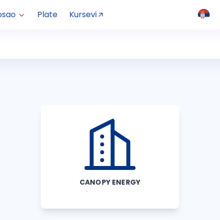
osao
Plate
Kursevi
CANOPY ENERGY