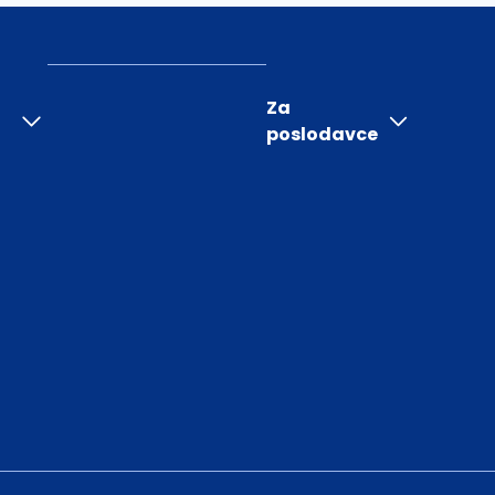
Za
poslodavce