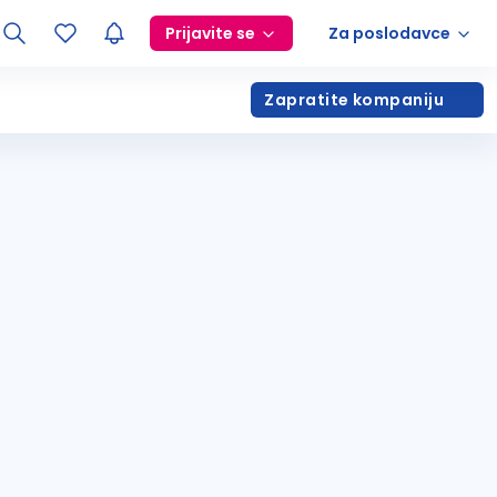
Prijavite se
Za poslodavce
Zapratite kompaniju