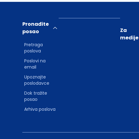
Pronađite
Za
posao
medije
Pretraga
poslova
Poslovi na
email
Upoznajte
poslodavce
Dok tražite
posao
Arhiva poslova