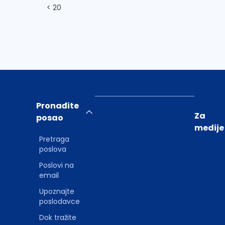
< 20
Pronađite
Za
posao
medije
Pretraga
poslova
Poslovi na
email
Upoznajte
poslodavce
Dok tražite