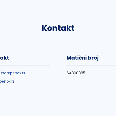
Kontakt
akt
Matični broj
o@carpenox.rs
64808885
penox.rs