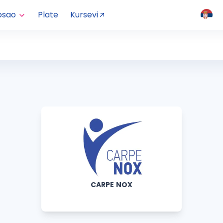
osao
Plate
Kursevi
CARPE NOX