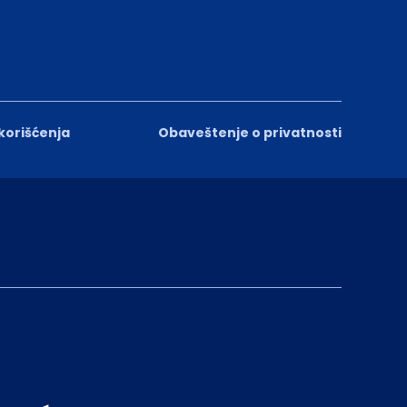
 korišćenja
Obaveštenje o privatnosti