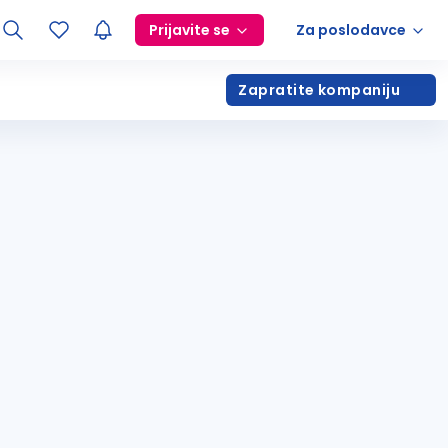
Prijavite se
Za poslodavce
Zapratite kompaniju