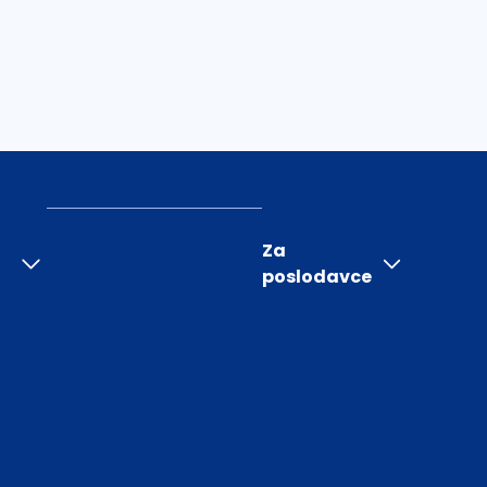
Za
poslodavce