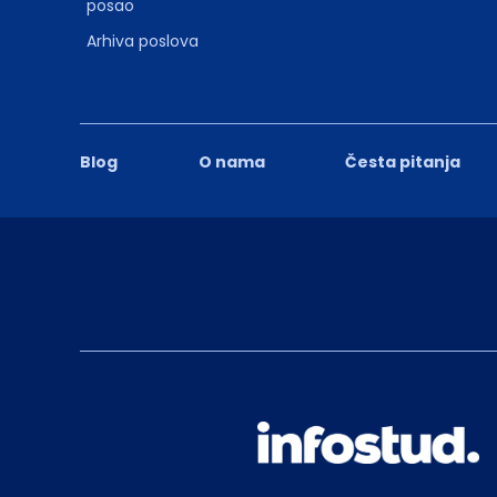
posao
Arhiva poslova
Blog
O nama
Česta pitanja