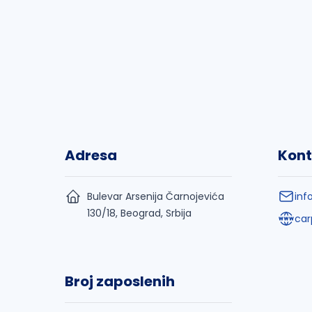
Adresa
Kont
Bulevar Arsenija Čarnojevića
inf
130/18, Beograd, Srbija
car
Broj zaposlenih