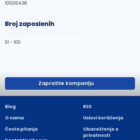
101030438
Broj zaposlenih
51 - 100
Zapratite kompaniju
Blog
RSS
O nama
Uslovi korišćenja
Česta pitanja
Obaveštenje o
privatnosti