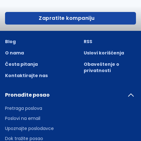
Zapratite kompaniju
Blog
RSS
O nama
Uslovi korišćenja
Česta pitanja
Obaveštenje o
privatnosti
Kontaktirajte nas
Pronađite posao
Pretraga poslova
Poslovi na email
Upoznajte poslodavce
Dok tražite posao