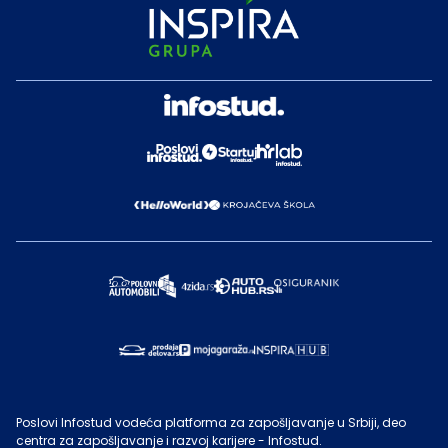
Poslovi Infostud vodeća platforma za zapošljavanje u Srbiji, deo
centra za zapošljavanje i razvoj karijere - Infostud.