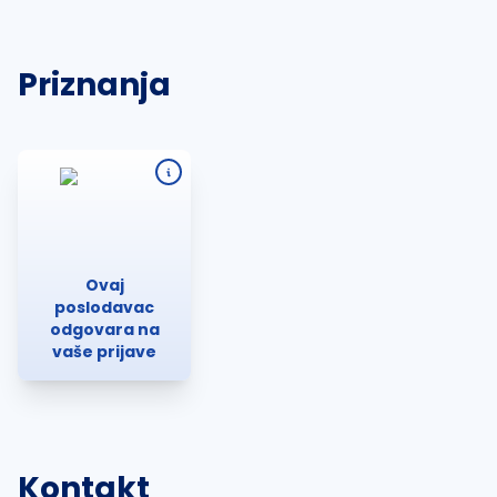
Priznanja
Ovaj
poslodavac
odgovara na
vaše prijave
Kontakt