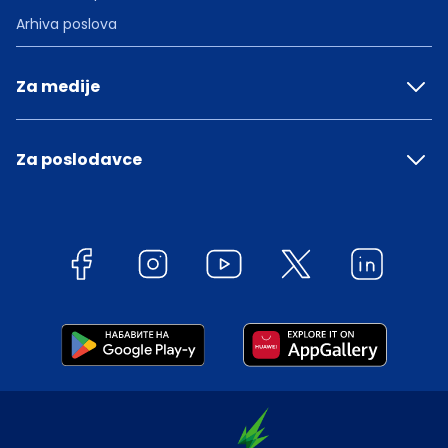
Arhiva poslova
Za medije
Za poslodavce