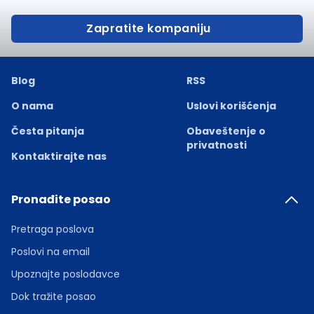
Zapratite kompaniju
Blog
RSS
O nama
Uslovi korišćenja
Česta pitanja
Obaveštenje o
privatnosti
Kontaktirajte nas
Pronađite posao
Pretraga poslova
Poslovi na email
Upoznajte poslodavce
Dok tražite posao