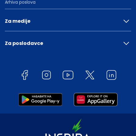
Arhiva poslova
Za medije
Za poslodavce