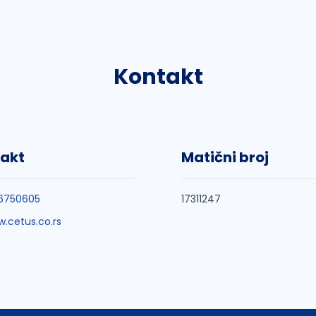
Kontakt
akt
Matični broj
 6750605
17311247
.cetus.co.rs