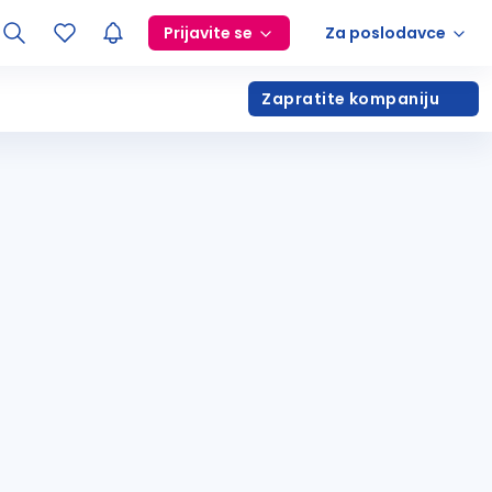
Prijavite se
Za poslodavce
Zapratite kompaniju