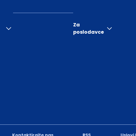
Za
poslodavce
Kontaktirajte nas
RSS
Uslovi