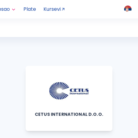
osao
Plate
Kursevi
CETUS INTERNATIONAL D.O.O.