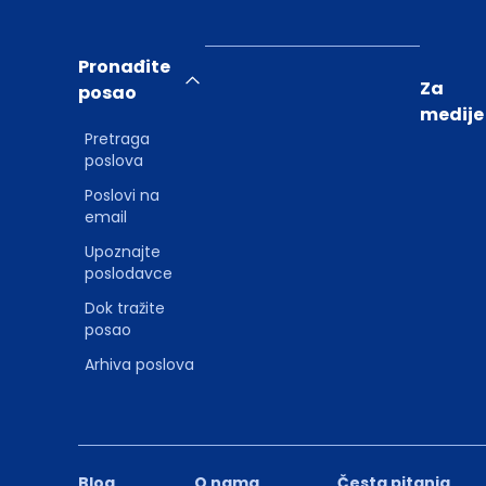
Pronađite
Za
posao
medije
Pretraga
poslova
Poslovi na
email
Upoznajte
poslodavce
Dok tražite
posao
Arhiva poslova
Blog
O nama
Česta pitanja