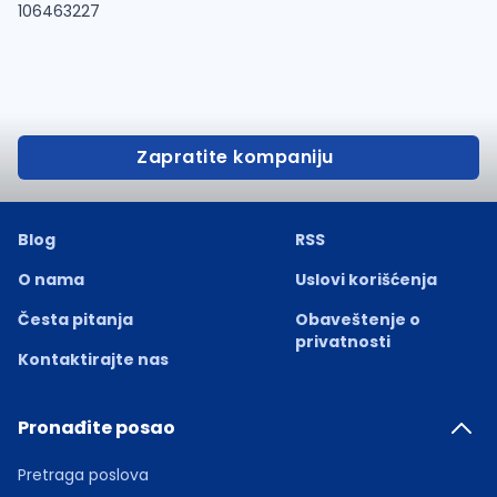
106463227
Zapratite kompaniju
Blog
RSS
O nama
Uslovi korišćenja
Česta pitanja
Obaveštenje o
privatnosti
Kontaktirajte nas
Pronađite posao
Pretraga poslova