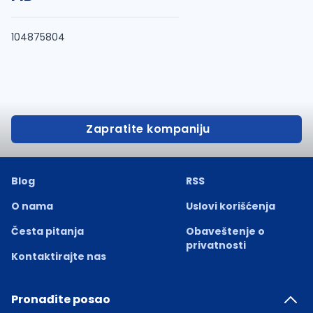
104875804
Zapratite kompaniju
Blog
RSS
O nama
Uslovi korišćenja
Česta pitanja
Obaveštenje o
privatnosti
Kontaktirajte nas
Pronađite posao