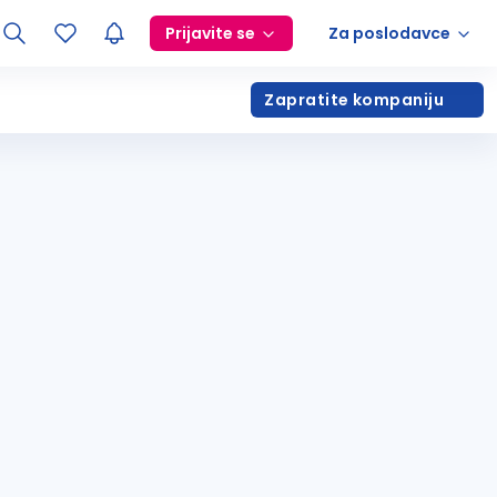
Prijavite se
Za poslodavce
Zapratite kompaniju