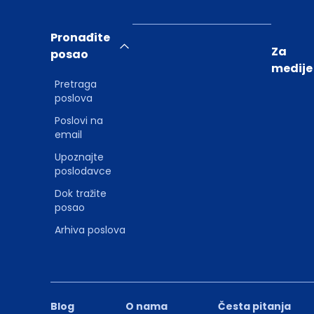
Pronađite
Za
posao
medije
Pretraga
poslova
Poslovi na
email
Upoznajte
poslodavce
Dok tražite
posao
Arhiva poslova
Blog
O nama
Česta pitanja