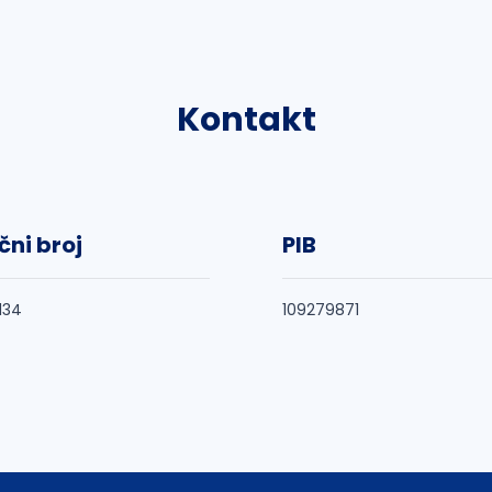
Kontakt
čni broj
PIB
134
109279871