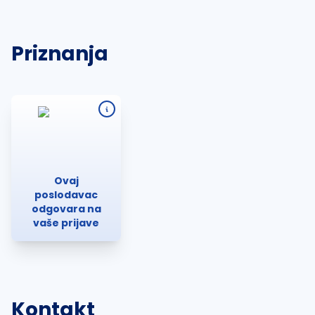
Priznanja
Ovaj
poslodavac
odgovara na
vaše prijave
Kontakt