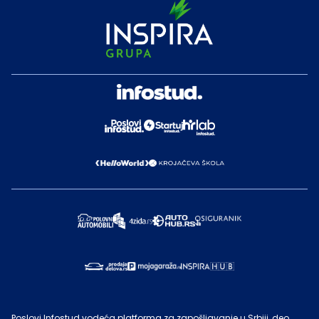
Poslovi Infostud vodeća platforma za zapošljavanje u Srbiji, deo