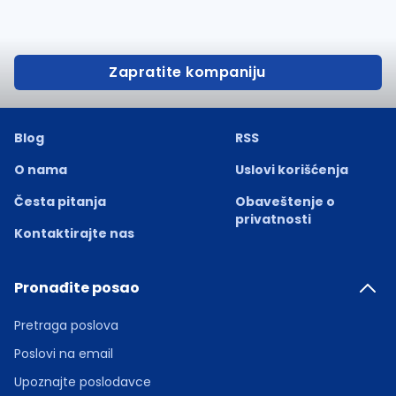
Zapratite kompaniju
Blog
RSS
O nama
Uslovi korišćenja
Česta pitanja
Obaveštenje o
privatnosti
Kontaktirajte nas
Pronađite posao
Pretraga poslova
Poslovi na email
Upoznajte poslodavce