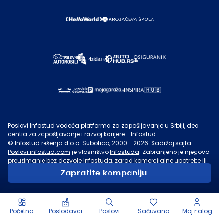
Poslovi Infostud vodeća platforma za zapošljavanje u Srbiji, deo
centra za zapošljavanje i razvoj karijere - Infostud.
©
Infostud rešenja d.o.o. Subotica
, 2000 -
2026
. Sadržaj sajta
Poslovi.infostud.com
je vlasništvo
Infostuda
. Zabranjeno je njegovo
preuzimanje bez dozvole
Infostuda
, zarad komercijalne upotrebe ili
u druge svrhe, osim za lične potrebe posetilaca sajta.
Uslovi
Zapratite kompaniju
korišćenja.
Početna
Poslodavci
Poslovi
Sačuvano
Moj nalog