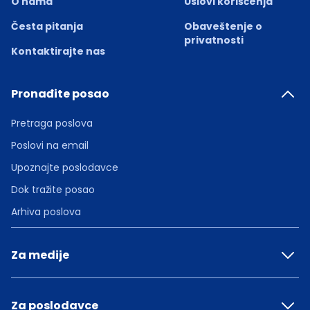
O nama
Uslovi korišćenja
Česta pitanja
Obaveštenje o
privatnosti
Kontaktirajte nas
Pronađite posao
Pretraga poslova
Poslovi na email
Upoznajte poslodavce
Dok tražite posao
Arhiva poslova
Za medije
Za poslodavce