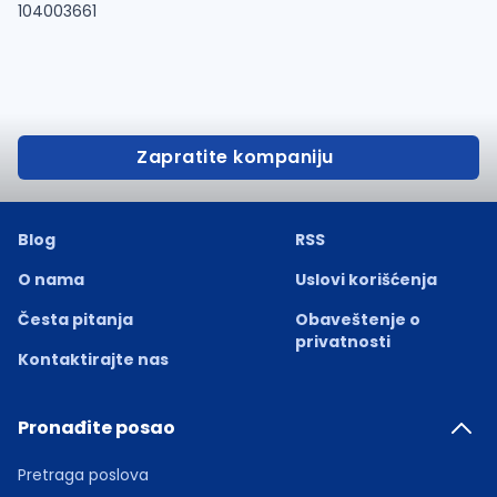
104003661
Zapratite kompaniju
Blog
RSS
O nama
Uslovi korišćenja
Česta pitanja
Obaveštenje o
privatnosti
Kontaktirajte nas
Pronađite posao
Pretraga poslova