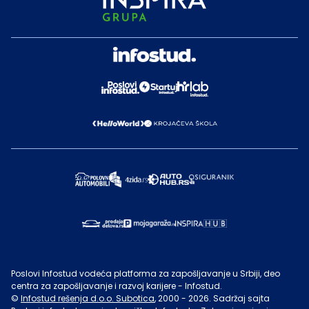
Poslovi Infostud vodeća platforma za zapošljavanje u Srbiji, deo
centra za zapošljavanje i razvoj karijere - Infostud.
©
Infostud rešenja d.o.o. Subotica
, 2000 -
2026
. Sadržaj sajta