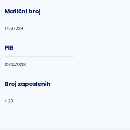
Matični broj
17537229
PIB
103342838
Broj zaposlenih
< 20