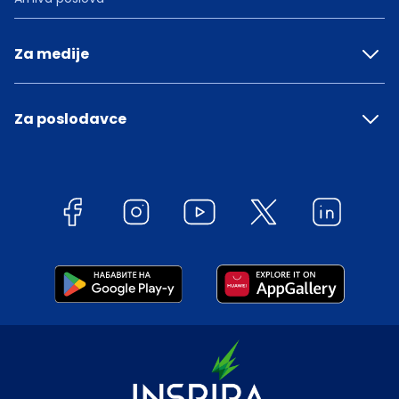
Za medije
Za poslodavce