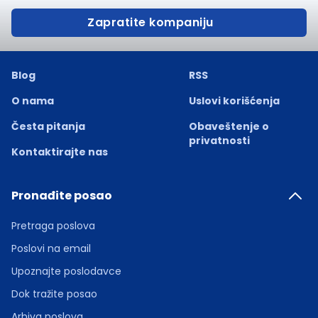
Zapratite kompaniju
Blog
RSS
O nama
Uslovi korišćenja
Česta pitanja
Obaveštenje o
privatnosti
Kontaktirajte nas
Pronađite posao
Pretraga poslova
Poslovi na email
Upoznajte poslodavce
Dok tražite posao
Arhiva poslova