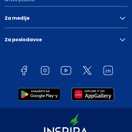
Za medije
Za poslodavce