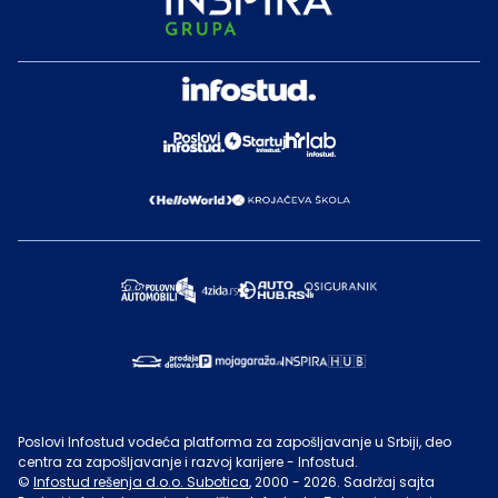
Poslovi Infostud vodeća platforma za zapošljavanje u Srbiji, deo
centra za zapošljavanje i razvoj karijere - Infostud.
©
Infostud rešenja d.o.o. Subotica
, 2000 -
2026
. Sadržaj sajta