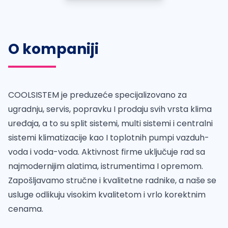
O kompaniji
COOLSISTEM je preduzeće specijalizovano za
ugradnju, servis, popravku I prodaju svih vrsta klima
uređaja, a to su split sistemi, multi sistemi i centralni
sistemi klimatizacije kao I toplotnih pumpi vazduh-
voda i voda-voda. Aktivnost firme uključuje rad sa
najmodernijim alatima, istrumentima I opremom.
Zapošljavamo stručne i kvalitetne radnike, a naše se
usluge odlikuju visokim kvalitetom i vrlo korektnim
cenama.