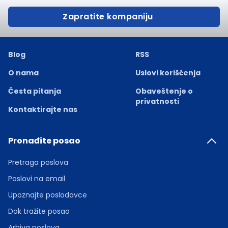
Zapratite kompaniju
Blog
RSS
O nama
Uslovi korišćenja
Česta pitanja
Obaveštenje o
privatnosti
Kontaktirajte nas
Pronađite posao
Pretraga poslova
Poslovi na email
Upoznajte poslodavce
Dok tražite posao
Arhiva poslova