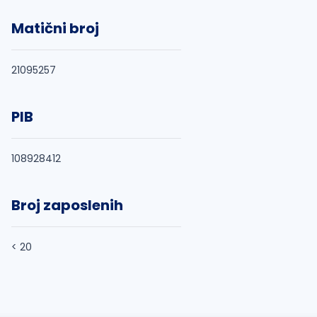
Matični broj
21095257
PIB
108928412
Broj zaposlenih
< 20