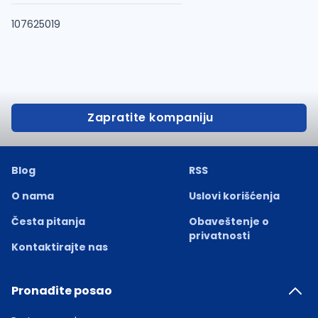
107625019
Zapratite kompaniju
Blog
RSS
O nama
Uslovi korišćenja
Česta pitanja
Obaveštenje o
privatnosti
Kontaktirajte nas
Pronađite posao