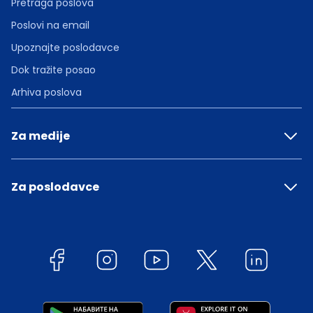
Pretraga poslova
Poslovi na email
Upoznajte poslodavce
Dok tražite posao
Arhiva poslova
Za medije
Za poslodavce