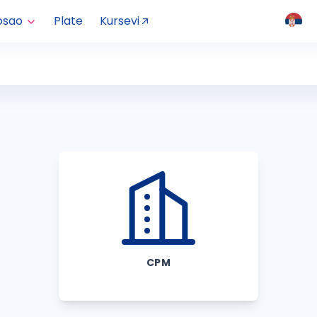
osao
Plate
Kursevi
CPM