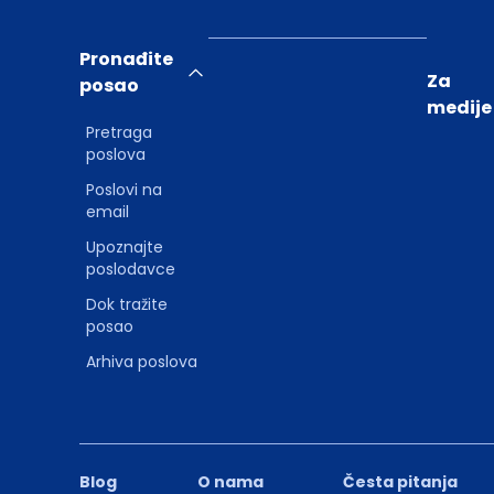
Pronađite
Za
posao
medije
Pretraga
poslova
Poslovi na
email
Upoznajte
poslodavce
Dok tražite
posao
Arhiva poslova
Blog
O nama
Česta pitanja