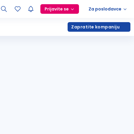
Prijavite se
Za poslodavce
Zapratite kompaniju