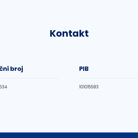
Kontakt
čni broj
PIB
634
101015583