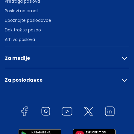
Pretraga poslova
Poslovi na email
Upoznajte poslodavce
Dok tražite posao
Arhiva poslova
Za medije
Za poslodavce