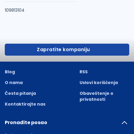
109813104
Zapratite kompaniju
Blog
RSS
O nama
Uslovi korišćenja
Česta pitanja
Obaveštenje o
privatnosti
Kontaktirajte nas
Pronađite posao