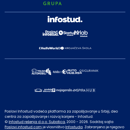
Poslovi Infostud vodeća platforma za zapošljavanje u Srbiji, deo
centra za zapošljavanje i razvoj karijere - Infostud.
©
Infostud rešenja d.o.o. Subotica
, 2000 -
2026
. Sadržaj sajta
Poslovi.infostud.com
je vlasništvo
Infostuda
. Zabranjeno je njegovo