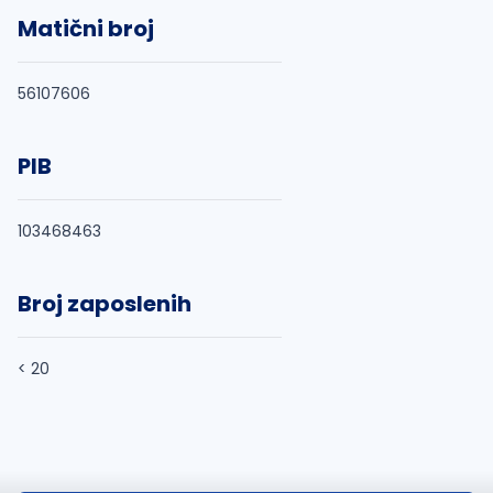
Matični broj
56107606
PIB
103468463
Broj zaposlenih
< 20