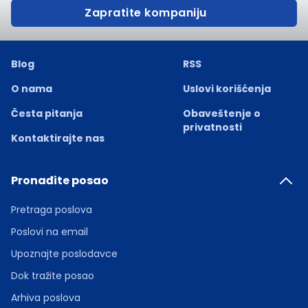
Zapratite kompaniju
Blog
RSS
O nama
Uslovi korišćenja
Česta pitanja
Obaveštenje o
privatnosti
Kontaktirajte nas
Pronađite posao
Pretraga poslova
Poslovi na email
Upoznajte poslodavce
Dok tražite posao
Arhiva poslova