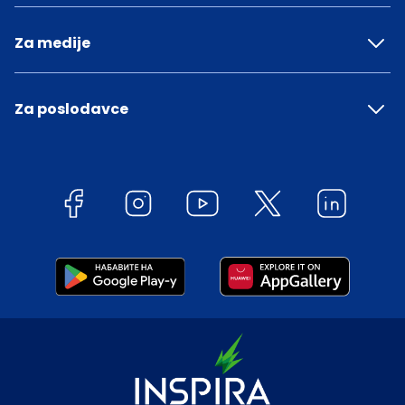
Za medije
Za poslodavce