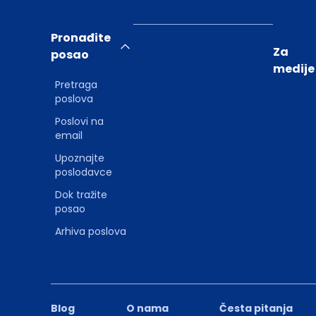
Pronađite
Za
posao
medije
Pretraga
poslova
Poslovi na
email
Upoznajte
poslodavce
Dok tražite
posao
Arhiva poslova
Blog
O nama
Česta pitanja