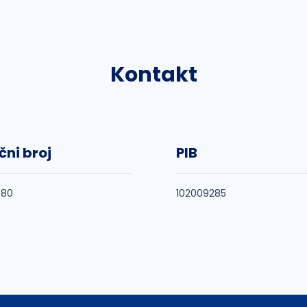
Kontakt
čni broj
PIB
480
102009285