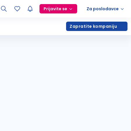
Prijavite se
Za poslodavce
Zapratite kompaniju