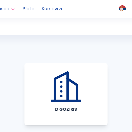
osao
Plate
Kursevi
D GOZIRIS