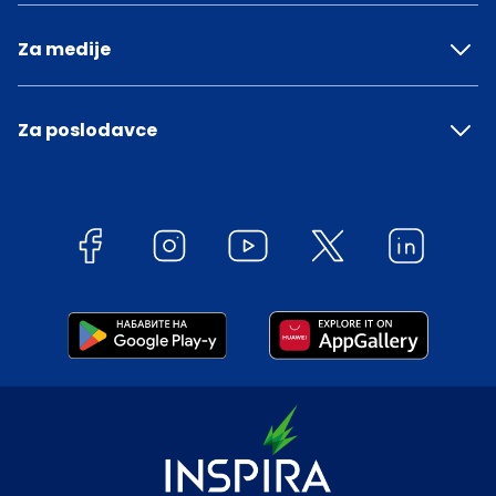
Za medije
Za poslodavce