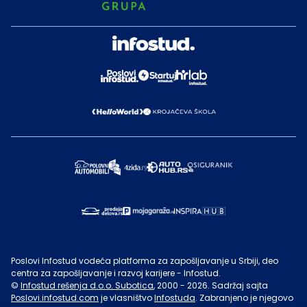
Poslovi Infostud vodeća platforma za zapošljavanje u Srbiji, deo
centra za zapošljavanje i razvoj karijere - Infostud.
©
Infostud rešenja d.o.o. Subotica
, 2000 -
2026
. Sadržaj sajta
Poslovi.infostud.com
je vlasništvo
Infostuda
. Zabranjeno je njegovo