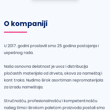
O kompaniji
U 2017. godini proslavili smo 25 godina postojanja i
uspešnog rada.
Naša osnovna delatnost je uvoz i distribucija
pločastih materijala od drveta, okova za nameštaj i
kant traka. Nudimo širok asortiman repromaterijala
za izradu nameštaja.
Stručnošću, profesionalnošću i kompetentnošću
našeg tima i širokom paletom proizvoda postali smo