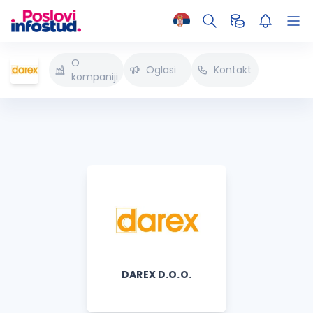
O
Oglasi
Kontakt
kompaniji
DAREX D.O.O.