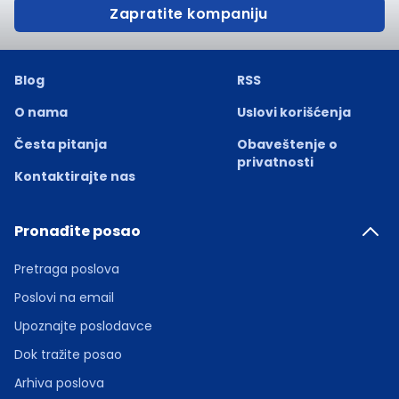
Zapratite kompaniju
Blog
RSS
O nama
Uslovi korišćenja
Česta pitanja
Obaveštenje o
privatnosti
Kontaktirajte nas
Pronađite posao
Pretraga poslova
Poslovi na email
Upoznajte poslodavce
Dok tražite posao
Arhiva poslova