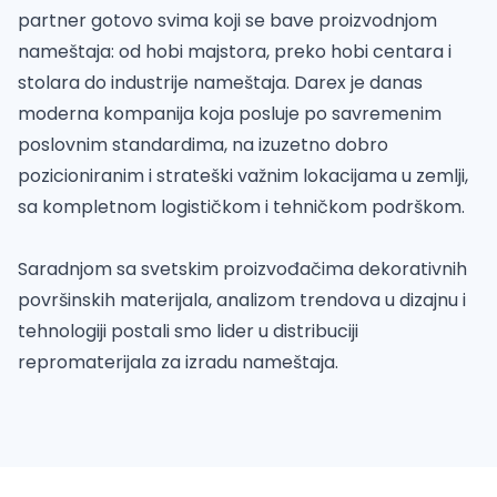
partner gotovo svima koji se bave proizvodnjom
nameštaja: od hobi majstora, preko hobi centara i
stolara do industrije nameštaja. Darex je danas
moderna kompanija koja posluje po savremenim
poslovnim standardima, na izuzetno dobro
pozicioniranim i strateški važnim lokacijama u zemlji,
sa kompletnom logističkom i tehničkom podrškom.
Saradnjom sa svetskim proizvođačima dekorativnih
površinskih materijala, analizom trendova u dizajnu i
tehnologiji postali smo lider u distribuciji
repromaterijala za izradu nameštaja.