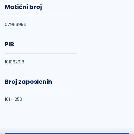
Matični broj
07966954
PIB
101062918
Broj zaposlenih
101 - 250