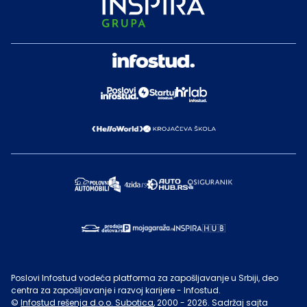
Poslovi Infostud vodeća platforma za zapošljavanje u Srbiji, deo
centra za zapošljavanje i razvoj karijere - Infostud.
©
Infostud rešenja d.o.o. Subotica
, 2000 -
2026
. Sadržaj sajta