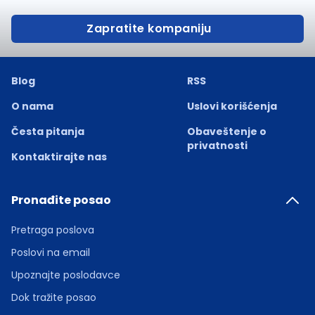
Zapratite kompaniju
Blog
RSS
O nama
Uslovi korišćenja
Česta pitanja
Obaveštenje o
privatnosti
Kontaktirajte nas
Pronađite posao
Pretraga poslova
Poslovi na email
Upoznajte poslodavce
Dok tražite posao