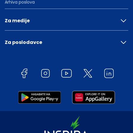
Arhiva poslova
Za medije
Za poslodavce